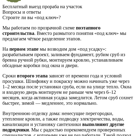
Бесплатный выезд прораба на участок
Вопросы и ответы
Строите ли вы «под ключ»?
Мы работаем по прозрачной схеме
поэтапного
строительства
. Вместо размытого понятия «под ключ» мы
предлагаем чёткое разделение этапов.
На
первом этапе
мы возводим дом «под усадку»:
разрабатываем проект, заливаем фундамент, рубим сруб из
бревна ручной рубки, монтируем кровлю, устанавливаем
обсадные коробки под окна и двери.
Сроки
второго этапа
зависят от времени года и условий
просушки. Шлифовку и покраску можно начинать уже через
1–2 месяца после установки сруба, если на улице тепло. Окна
и входную дверь монтируем не раньше чем через 6–12
месяцев, когда активная усадка замедлится. Летом сруб сохнет
быстрее, зимой — медленнее, это нормально.
Внутреннюю отделку дома: ненесущие перегородки,
утепление кровли, а также подводку электричества, воды,
канализации и установку сантехники
выполняют другие
подрядчики
. Мы с радостью порекомендуем проверенных
специалистов, с которыми уже не раз работали. Такой подход