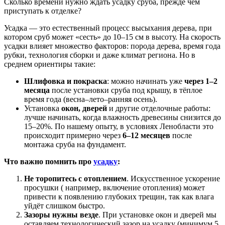
Сколько времени нужно ждать усадку сруба, прежде чем
приступать к отделке?
Усадка — это естественный процесс высыхания дерева, при
котором сруб может «сесть» до 10–15 см в высоту. На скорость
усадки влияет множество факторов: порода дерева, время года
рубки, технология сборки и даже климат региона. Но в
среднем ориентиры такие:
Шлифовка и покраска
: можно начинать уже
через 1–2
месяца
после установки сруба под крышу, в тёплое
время года (весна–лето–ранняя осень).
Установка
окон, дверей
и другие отделочные работы:
лучше начинать, когда влажность древесины снизится до
15–20%. По нашему опыту, в условиях Ленобласти это
происходит примерно через
6–12 месяцев
после
монтажа сруба на фундамент.
Что важно помнить про
усадку
:
Не торопитесь с отоплением
. Искусственное ускорение
просушки ( например, включение отопления) может
привести к появлению глубоких трещин, так как влага
уйдёт слишком быстро.
Зазоры нужны везде
. При установке окон и дверей мы
оставляем технологический зазор на усадку (минимум 5