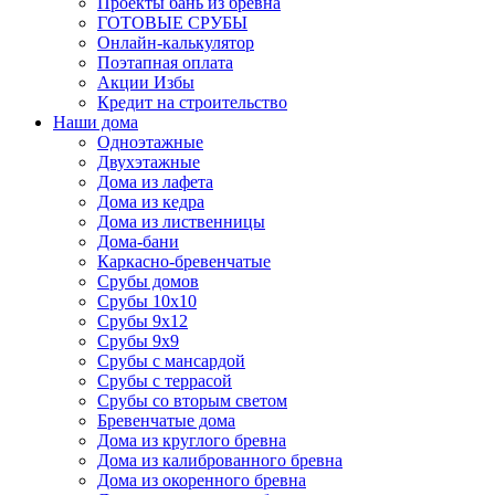
Проекты бань из бревна
ГОТОВЫЕ СРУБЫ
Онлайн-калькулятор
Поэтапная оплата
Акции Избы
Кредит на строительство
Наши дома
Одноэтажные
Двухэтажные
Дома из лафета
Дома из кедра
Дома из лиственницы
Дома-бани
Каркасно-бревенчатые
Срубы домов
Срубы 10х10
Срубы 9х12
Срубы 9х9
Срубы с мансардой
Срубы с террасой
Срубы со вторым светом
Бревенчатые дома
Дома из круглого бревна
Дома из калиброванного бревна
Дома из окоренного бревна