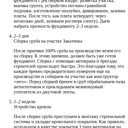
фундамента с ростверком входят: разметка участка,
выемка грунта, устройство песчано-гравийной
подушки, изготовление опалубки, армирование, заливка
плиты. После того, как плита затвердеет, через
несколько дней, заливаем ростверк (ленту). Даем
набрать прочность фундаменту 2–3 недели.
2–3
дня
Сборка сруба на участке Заказчика
После приемки 100% сруба на производстве везем его
на сборку. К этому времени, должен быть уже готов
фундамент. Сборка с помощью автокрана и бригады
строителей происходит быстро. Это благодаря тому, что
каждое бревно предварительно нумеруем еще на
производстве и собираем на участке как конструктор
«лего». Перед сборкой бревен в сруб обрабатываем пазы
антисептиком и прокладываем межвенцовый
утеплитель из джутовой ленты.
1–2
недели
Устройство кровли
После сборки сруба приступаем к монтажу стропильной
системы и укладке кровельного покрытия. Как правило,
используем в качестве покрытия 3 типа материалов на