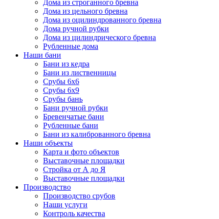
Дома из строганного бревна
Дома из цельного бревна
Дома из оцилиндрованного бревна
Дома ручной рубки
Дома из цилиндрического бревна
Рубленные дома
Наши бани
Бани из кедра
Бани из лиственницы
Срубы 6х6
Срубы 6х9
Срубы бань
Бани ручной рубки
Бревенчатые бани
Рубленные бани
Бани из калиброванного бревна
Наши объекты
Карта и фото объектов
Выставочные площадки
Стройка от А до Я
Выставочные площадки
Производство
Производство срубов
Наши услуги
Контроль качества