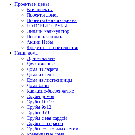
Проекты и цены
Все проекты
Проекты домов
Проекты бань из бревна
ГОТОВЫЕ СРУБЫ
Онлайн-калькулятор
Поэтапная оплата
Акции Избы
Кредит на строительство
Наши дома
Одноэтажные
Двухэтажные
Дома из лафета
Дома из кедра
Дома из лиственницы
Дома-бани
Каркасно-бревенчатые
Срубы домов
Срубы 10х10
Срубы 9х12
Срубы 9х9
Срубы с мансардой
Срубы с террасой
Срубы со вторым светом
Бревенчатые дома