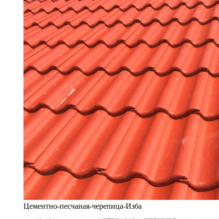
Цементно-песчаная-черепица-Изба