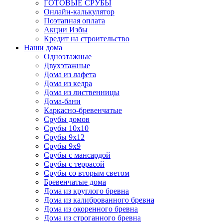
ГОТОВЫЕ СРУБЫ
Онлайн-калькулятор
Поэтапная оплата
Акции Избы
Кредит на строительство
Наши дома
Одноэтажные
Двухэтажные
Дома из лафета
Дома из кедра
Дома из лиственницы
Дома-бани
Каркасно-бревенчатые
Срубы домов
Срубы 10х10
Срубы 9х12
Срубы 9х9
Срубы с мансардой
Срубы с террасой
Срубы со вторым светом
Бревенчатые дома
Дома из круглого бревна
Дома из калиброванного бревна
Дома из окоренного бревна
Дома из строганного бревна