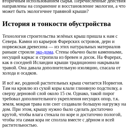
вторичным использованием сырья. Перечисленные действия
направлены на сохранение и восстановление экологии, а что
может быть экологичнее травяной крыши?
История и тонкости обустройства
Технология строительства зелёных крыш пришла к нам с
Севера. Камни из карьеров Фарерских островов, дерн и
норвежская древесина — из этих натуральных материалов
раньше строили
эко-дома
. Стены обычно были каменными,
несущий каркас и стропила из бревен и досок. На Фарерах,
как в соседней Исландии крыши традиционно накрывали
травой. Она давала дополнительную изоляцию, спасала от
холода и осадков.
И всё же, родиной растительных крыш считается Норвегия.
Там на кровлю из сухой коры клали глиняную подстилку, а
сверху дерновой слой около 15 см. Однако, такой пирог
требовал дополнительного укрепления несущих опор, т.к.
земля, мокрая трава или снег создавали большую нагрузку на
дом. При этом, крышу нужно было сделать достаточно
крутой, чтобы влага стекала по коре и достаточно пологой,
чтобы эта самая кора не сползла вместе с дёрном и всей
растительностью.