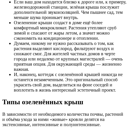
Если ваш дом находится близко к дороге или, к примеру,
железнодорожной станции, зелёная крыша послужит
дополнительной звукоизоляцией. Чем пышнее сад, тем
меньше шума проникает внутрь.
Озеленение крыши создаст в доме ещё более
комфортный микроклимат. Растения утепляют сруб
зимой и спасают от жары летом, а значит можно
сэкономить на кондиционере и отоплении.
Думаем, никому не нужно рассказывать о том, как
растения выделяют кислород, фильтруют воздух и
снижают смог. Для жителей частных домов в черте
города или недалеко от крупных магистралей — очень
приятная опция. Для окружающей среды — жизненно
важная.
И, наконец, коттедж с озеленённой крышей никогда не
останется незамеченным. Это оригинальный способ
украсить свой дом, выделиться на фоне соседей и
воплотить в жизнь интересный эстетичный проект.
Типы озеленённых крыш
В зависимости от необходимого количества почвы, растений
и объёма ухода за ними «живые» кровли делятся на
экстенсивные, интенсивные и полуинтенсивные.