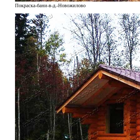
Покраска-бани-в-д.-Новожилово