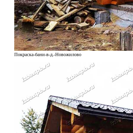
Покраска-бани-в-д.-Новожилово