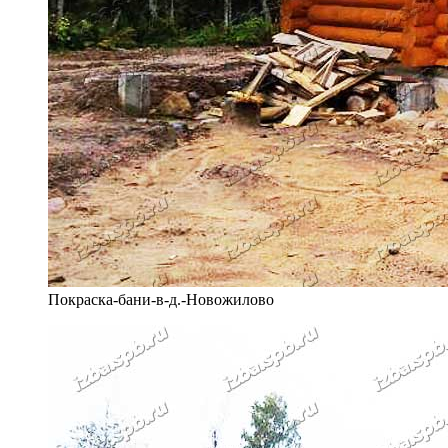
Покраска-бани-в-д.-Новожилово